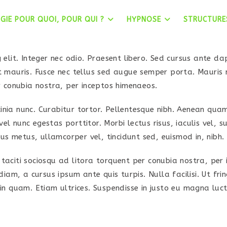
GIE POUR QUOI, POUR QUI ?
HYPNOSE
STRUCTURE
elit. Integer nec odio. Praesent libero. Sed cursus ante dap
t mauris. Fusce nec tellus sed augue semper porta. Mauris 
r conubia nostra, per inceptos himenaeos.
acinia nunc. Curabitur tortor. Pellentesque nibh. Aenean qua
vel nunc egestas porttitor. Morbi lectus risus, iaculis vel, s
tus metus, ullamcorper vel, tincidunt sed, euismod in, nibh.
aciti sociosqu ad litora torquent per conubia nostra, per 
iam, a cursus ipsum ante quis turpis. Nulla facilisi. Ut fri
in quam. Etiam ultrices. Suspendisse in justo eu magna luct