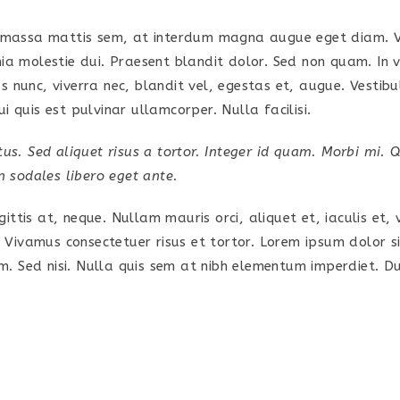
 massa mattis sem, at interdum magna augue eget diam. Ve
cinia molestie dui. Praesent blandit dolor. Sed non quam. I
us nunc, viverra nec, blandit vel, egestas et, augue. Vestib
i quis est pulvinar ullamcorper. Nulla facilisi.
us. Sed aliquet risus a tortor. Integer id quam. Morbi mi. Qu
in sodales libero eget ante.
ttis at, neque. Nullam mauris orci, aliquet et, iaculis et, v
Vivamus consectetuer risus et tortor. Lorem ipsum dolor sit
m. Sed nisi. Nulla quis sem at nibh elementum imperdiet. Dui