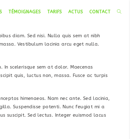
S
TÉMOIGNAGES
TARIFS
ACTUS
CONTACT
TOGGLE
WEBSITE
ibus diam. Sed nisi. Nulla quis sem at nibh
massa. Vestibulum lacinia arcu eget nulla.
SEARCH
m. In scelerisque sem at dolor. Maecenas
uscipit quis, luctus non, massa. Fusce ac turpis
inceptos himenaeos. Nam nec ante. Sed lacinia,
ngilla. Suspendisse potenti. Nunc feugiat mi a
us suscipit. Sed lectus. Integer euismod lacus