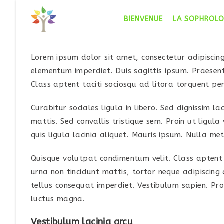
Skip
to
BIENVENUE
LA SOPHROLO
content
Lorem ipsum dolor sit amet, consectetur adipiscing 
elementum imperdiet. Duis sagittis ipsum. Praesen
Class aptent taciti sociosqu ad litora torquent pe
Curabitur sodales ligula in libero. Sed dignissim l
mattis. Sed convallis tristique sem. Proin ut ligula 
quis ligula lacinia aliquet. Mauris ipsum. Nulla me
Quisque volutpat condimentum velit. Class aptent t
urna non tincidunt mattis, tortor neque adipiscing d
tellus consequat imperdiet. Vestibulum sapien. Pro
luctus magna.
Vestibulum lacinia arcu