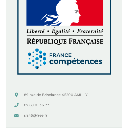
89 rue de Briselance 45200 AMILLY
07 68 81 36 77
sls45@free.fr