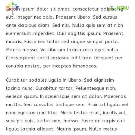
Skip
MENU
Lorem ipsum dolor sit amet, consectetur adipiscing
to
elit. Integer nec odio. Praesent libero. Sed cursus
content
ante dapibus diam. Sed nisi. Nulla quis sem at nibh
elementum imperdiet. Duis sagittis ipsum. Praesent
mauris. Fusce nec tellus sed augue semper porta.
Mauris massa. Vestibulum lacinia arcu eget nulla.
Class aptent taciti sociosqu ad litora torquent per
conubia nostra, per inceptos himenaeos.
Curabitur sodales ligula in libero. Sed dignissim
lacinia nunc. Curabitur tortor. Pellentesque nibh.
Aenean quam. In scelerisque sem at dolor. Maecenas
mattis. Sed convallis tristique sem. Proin ut ligula vel
nunc egestas porttitor. Morbi lectus risus, iaculis vel,
suscipit quis, luctus non, massa. Fusce ac turpis quis
ligula lacinia aliquet. Mauris ipsum. Nulla metus