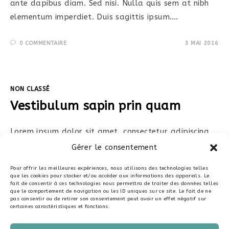
ante dapibus diam. Sed nisi. Nulla quis sem at nibh
elementum imperdiet. Duis sagittis ipsum.…
0 COMMENTAIRE
3 MAI 2016
NON CLASSÉ
Vestibulum sapin prin quam
Lorem ipsum dolor sit amet, consectetur adipiscing
elit. Integer nec odio. Praesent libero. Sed cursus
Gérer le consentement
ante dapibus diam. Sed nisi. Nulla quis sem at nibh
Pour offrir les meilleures expériences, nous utilisons des technologies telles
elementum imperdiet. Duis sagittis ipsum.…
que les cookies pour stocker et/ou accéder aux informations des appareils. Le
fait de consentir à ces technologies nous permettra de traiter des données telles
que le comportement de navigation ou les ID uniques sur ce site. Le fait de ne
pas consentir ou de retirer son consentement peut avoir un effet négatif sur
0 COMMENTAIRE
3 MAI 2016
certaines caractéristiques et fonctions.